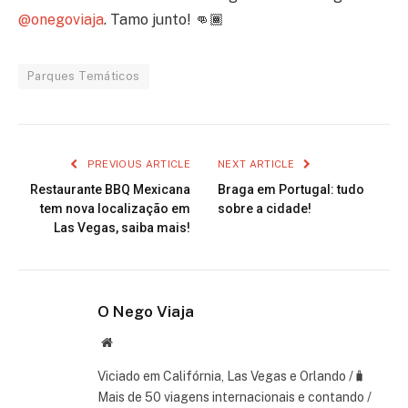
@onegoviaja
. Tamo junto! 👊🏾
Parques Temáticos
PREVIOUS ARTICLE
NEXT ARTICLE
Restaurante BBQ Mexicana
Braga em Portugal: tudo
tem nova localização em
sobre a cidade!
Las Vegas, saiba mais!
O Nego Viaja
Website
Viciado em Califórnia, Las Vegas e Orlando /🧳
Mais de 50 viagens internacionais e contando /