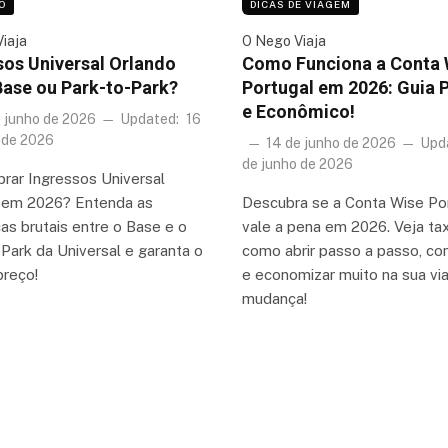
O
DICAS DE VIAGEM
iaja
O Nego Viaja
sos Universal Orlando
Como Funciona a Conta 
Base ou Park-to-Park?
Portugal em 2026: Guia 
e Econômico!
e junho de 2026
Updated:
16
 de 2026
14 de junho de 2026
Upd
de junho de 2026
prar Ingressos Universal
 em 2026? Entenda as
Descubra se a Conta Wise Po
as brutais entre o Base e o
vale a pena em 2026. Veja tax
Park da Universal e garanta o
como abrir passo a passo, co
preço!
e economizar muito na sua v
mudança!