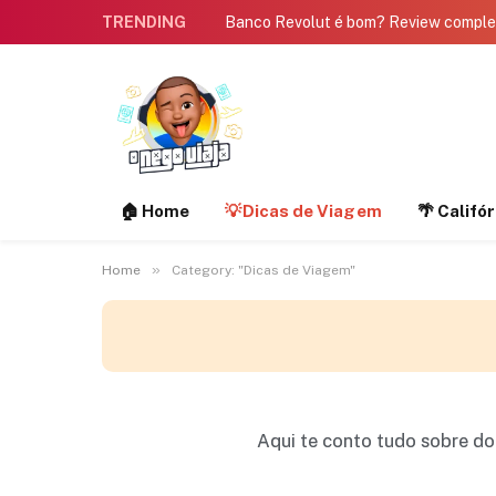
TRENDING
Banco Revolut é bom? Review compl
🏠 Home
💡Dicas de Viagem
🌴 Califó
»
Home
Category: "Dicas de Viagem"
Aqui te conto tudo sobre do