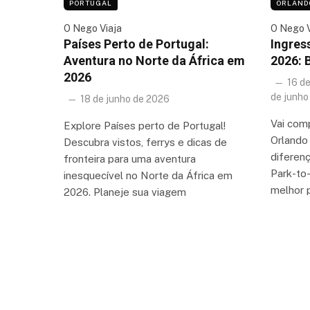
PORTUGAL
ORLAND
O Nego Viaja
O Nego V
Países Perto de Portugal:
Ingres
Aventura no Norte da África em
2026: 
2026
16 d
de junho
18 de junho de 2026
Vai com
Explore Países perto de Portugal!
Orlando
Descubra vistos, ferrys e dicas de
diferenç
fronteira para uma aventura
Park-to-
inesquecível no Norte da África em
melhor 
2026. Planeje sua viagem