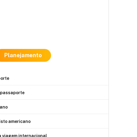
Planejamento
porte
 passaporte
cano
isto americano
a viagem internacional