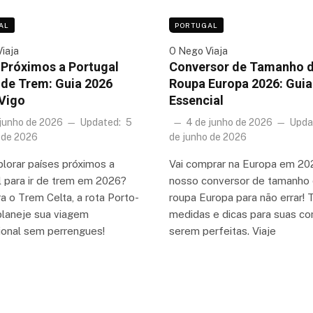
AL
PORTUGAL
iaja
O Nego Viaja
 Próximos a Portugal
Conversor de Tamanho 
r de Trem: Guia 2026
Roupa Europa 2026: Guia
Vigo
Essencial
 junho de 2026
Updated:
5
4 de junho de 2026
Upda
 de 2026
de junho de 2026
plorar países próximos a
Vai comprar na Europa em 2
l para ir de trem em 2026?
nosso conversor de tamanho
 o Trem Celta, a rota Porto-
roupa Europa para não errar! 
planeje sua viagem
medidas e dicas para suas c
cional sem perrengues!
serem perfeitas. Viaje