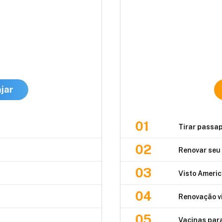
jar
01
Tirar passa
02
Renovar seu
03
Visto Ameri
04
Renovação v
05
Vacinas par