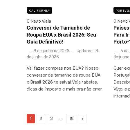
CALIFÓRNIA
PORTUG
O Nego Viaja
O Nego V
Conversor de Tamanho de
Países
Roupa EUA x Brasil 2026: Seu
Para I
Guia Definitivo!
Porto-
8 de junho de 2026
Updated:
8
5 de
de junho de 2026
de junho
Vai fazer compras nos EUA? Nosso
Quer ex
conversor de tamanho de roupa EUA
Portuga
x Brasil 2026 te salva! Veja tabelas,
Descubra
dicas de imposto e mais pra não errar.
Vigo, e 
interna
…
Next
1
2
3
18