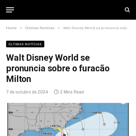
»
»
Home
Últimas Notícias
Walt Disney World se pronuncia sobre o furacão Milton
ÚLTIMAS NOTÍCIAS
Walt Disney World se
pronuncia sobre o furacão
Milton
7 de outubro de 2024
2 Mins Read