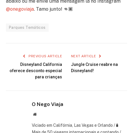
abaixo ou me envie uma mensagem lá no Instagram
@onegoviaja
. Tamo junto! 👊🏾
Parques Temáticos
PREVIOUS ARTICLE
NEXT ARTICLE
Disneyland California
Jungle Cruise reabre na
oferece desconto especial
Disneyland!
para crianças
O Nego Viaja
Website
Viciado em Califórnia, Las Vegas e Orlando /🧳
Mais de 50 viagens internacionais e contando /