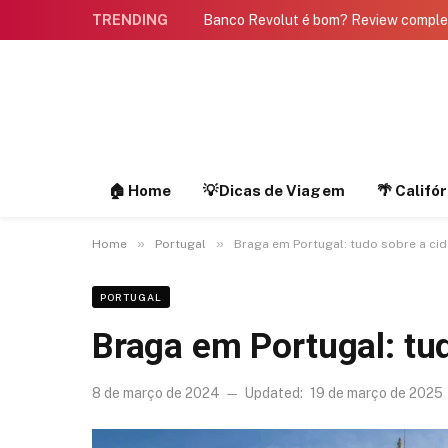
TRENDING
Banco Revolut é bom? Review compl
🏠 Home
💡Dicas de Viagem
🌴 Califó
»
»
Home
Portugal
Braga em Portugal: tudo sobre a cid
PORTUGAL
Braga em Portugal: tu
8 de março de 2024
Updated:
19 de março de 2025