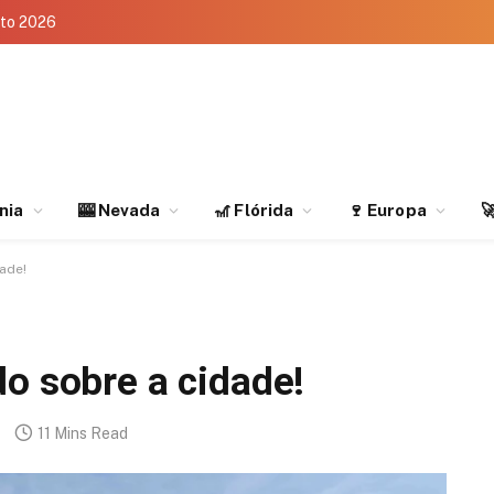
eto 2026
rnia
🎰 Nevada
🎢 Flórida
🍷 Europa

ade!
do sobre a cidade!
11 Mins Read