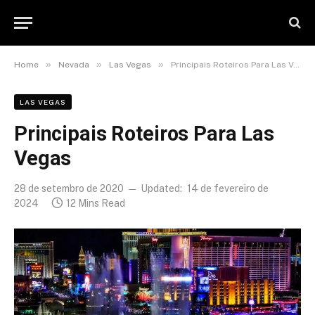
»
»
»
Home
Nevada
Las Vegas
Principais Roteiros Para Las Vegas
LAS VEGAS
Principais Roteiros Para Las
Vegas
28 de setembro de 2020
Updated:
14 de fevereiro de
2024
12 Mins Read