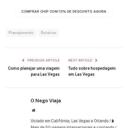
COMPRAR CHIP COM 15% DE DESCONTO AGORA
Planejamento
Roteiros
PREVIOUS ARTICLE
NEXT ARTICLE
Como planejar uma viagem
Tudo sobre hospedagem
para Las Vegas
em Las Vegas
O Nego Viaja
Website
Viciado em Califórnia, Las Vegas e Orlando /🧳
Mais de 50 viagens internacionais e contando /