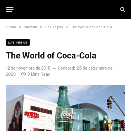
»
»
»
Home
Nevada
Las Vegas
The World of Coca-Cola
LAS VEGAS
The World of Coca-Cola
12 de novembro de 2018
Updated:
26 de dezembro de
2023
3 Mins Read