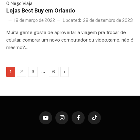
O Nego Viaja
Lojas Best Buy em Orlando
18 de março de 2022
Updated:
28 de dezembro de 2023
Muita gente gosta de aproveitar a viagem pra trocar de
celular, comprar um novo computador ou videogame, não é
mesmo?…
…
Next
1
2
3
6
YouTube
Instagram
Facebook
TikTok