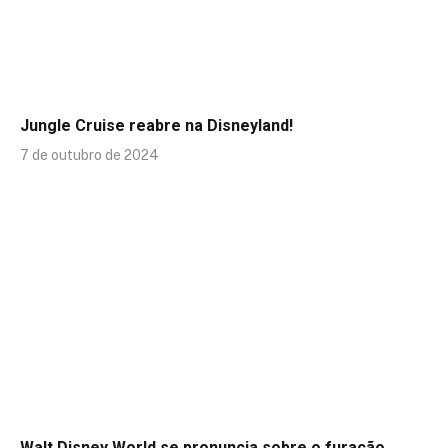
Jungle Cruise reabre na Disneyland!
7 de outubro de 2024
Walt Disney World se pronuncia sobre o furacão