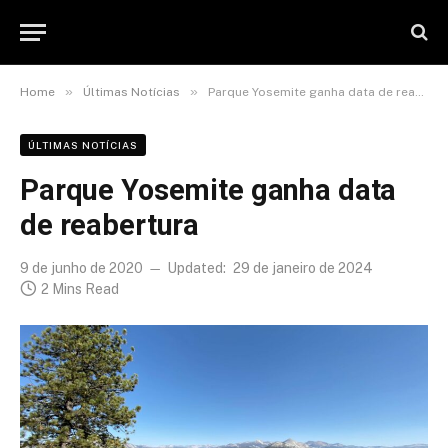
»
»
Home
Últimas Notícias
Parque Yosemite ganha data de reabertura
ÚLTIMAS NOTÍCIAS
Parque Yosemite ganha data
de reabertura
9 de junho de 2020
Updated:
29 de janeiro de 2024
2 Mins Read