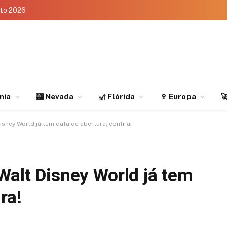
eto 2026
rnia
🎰 Nevada
🎢 Flórida
🍷 Europa

isney World já tem data de abertura; confira!
Walt Disney World já tem
ra!