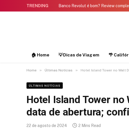
TRENDING
Banco Revolut é bom? Review compl
🏠 Home
💡Dicas de Viagem
🌴 Califó
»
»
Home
Últimas Notícias
Hotel Island Tower no Walt D
ÚLTIMAS NOTÍCIAS
Hotel Island Tower no 
data de abertura; confi
22 de agosto de 2024
2 Mins Read