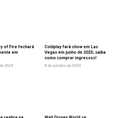
y of Fire fechará
Coldplay fará show em Las
mente em
Vegas em junho de 2025; saiba
como comprar ingressos!
 de 2024
9 de outubro de 2024
se reabre na
Walt Disney World se