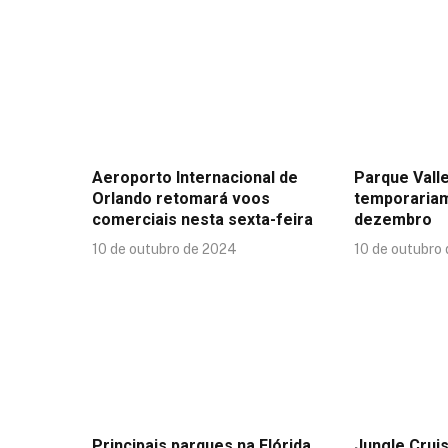
Aeroporto Internacional de
Parque Valle
Orlando retomará voos
temporaria
comerciais nesta sexta-feira
dezembro
10 de outubro de 2024
10 de outubro
Principais parques na Flórida
Jungle Crui