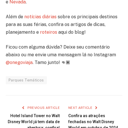
e
Nevada
.
Além de
notícias diárias
sobre os principais destinos
para as suas férias, confira os artigos de dicas,
planejamento e
roteiros
aqui do blog!
Ficou com alguma dúvida? Deixe seu comentário
abaixo ou me envie uma mensagem lá no Instagram
@onegoviaja
. Tamo junto! 👊🏾
Parques Temáticos
PREVIOUS ARTICLE
NEXT ARTICLE
Hotel Island Tower no Walt
Confira as atrações
Disney World já tem data de
fechadas no Walt Disney
abertura; confira!
World em outubro de 2024