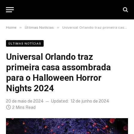
»
»
Home
Últimas Notícias
Universal Orlando traz primeira casa assombrada para o Halloween Horror Nights 2024
ÚLTIMAS NOTÍCIAS
Universal Orlando traz
primeira casa assombrada
para o Halloween Horror
Nights 2024
20 de maio de 2024
Updated:
12 de junho de 2024
2 Mins Read