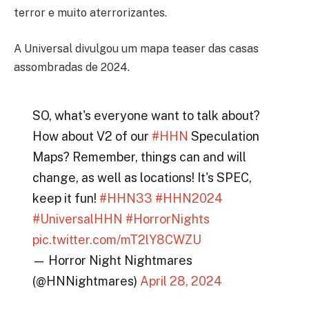
terror e muito aterrorizantes.
A Universal divulgou um mapa teaser das casas
assombradas de 2024.
SO, what's everyone want to talk about?
How about V2 of our
#HHN
Speculation
Maps? Remember, things can and will
change, as well as locations! It's SPEC,
keep it fun!
#HHN33
#HHN2024
#UniversalHHN
#HorrorNights
pic.twitter.com/mT2lY8CWZU
— Horror Night Nightmares
(@HNNightmares)
April 28, 2024