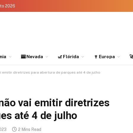
eto 2026
rnia
🎰 Nevada
🎢 Flórida
🍷 Europa

i emitir diretrizes para abertura de parques até 4 de julho
ão vai emitir diretrizes
es até 4 de julho
2023
2 Mins Read