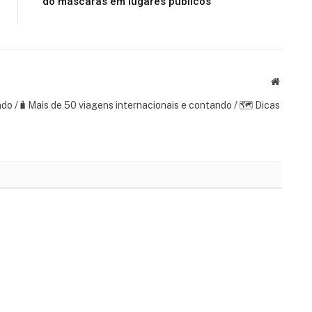
do máscaras em lugares públicos
Website
ndo /🧳Mais de 50 viagens internacionais e contando / 🗺 Dicas