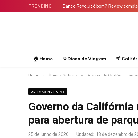
TRENDING
Banco Revolut é bom? Review compl
🏠 Home
💡Dicas de Viagem
🌴 Califó
»
»
Home
Últimas Notícias
Governo da Califórnia não va
ÚLTIMAS NOTÍCIAS
Governo da Califórnia n
para abertura de parqu
25 de junho de 2020
Updated:
13 de dezembro de 