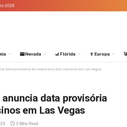
eto 2026
rnia
🎰 Nevada
🎢 Flórida
🍷 Europa

ia data provisória de reabertura dos cassinos em Las Vegas
anuncia data provisória
sinos em Las Vegas
023
2 Mins Read