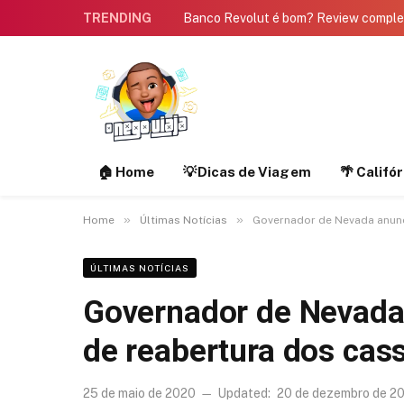
TRENDING
Banco Revolut é bom? Review compl
🏠 Home
💡Dicas de Viagem
🌴 Califó
»
»
Home
Últimas Notícias
Governador de Nevada anunc
ÚLTIMAS NOTÍCIAS
Governador de Nevada 
de reabertura dos cas
25 de maio de 2020
Updated:
20 de dezembro de 2