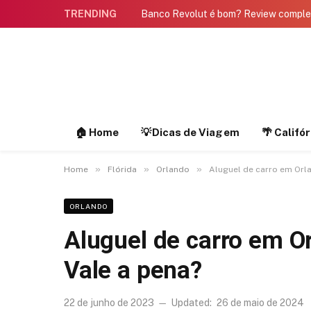
TRENDING
Banco Revolut é bom? Review compl
🏠 Home
💡Dicas de Viagem
🌴 Califó
»
»
»
Home
Flórida
Orlando
Aluguel de carro em Orl
ORLANDO
Aluguel de carro em O
Vale a pena?
22 de junho de 2023
Updated:
26 de maio de 2024