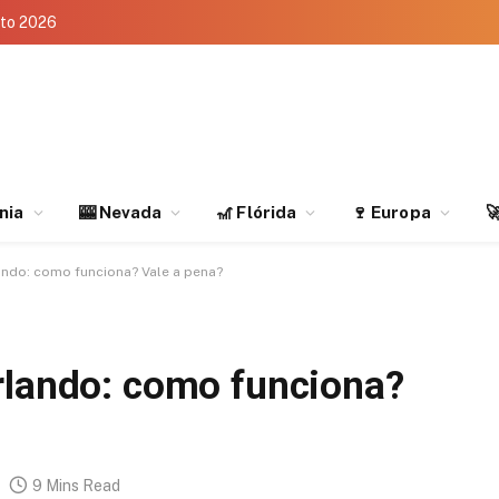
eto 2026
rnia
🎰 Nevada
🎢 Flórida
🍷 Europa

ando: como funciona? Vale a pena?
rlando: como funciona?
9 Mins Read