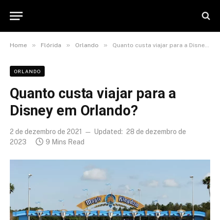
»
»
»
Home
Flórida
Orlando
Quanto custa viajar para a Disney em Orlando?
ORLANDO
Quanto custa viajar para a
Disney em Orlando?
2 de dezembro de 2021
Updated:
28 de dezembro de
2023
9 Mins Read