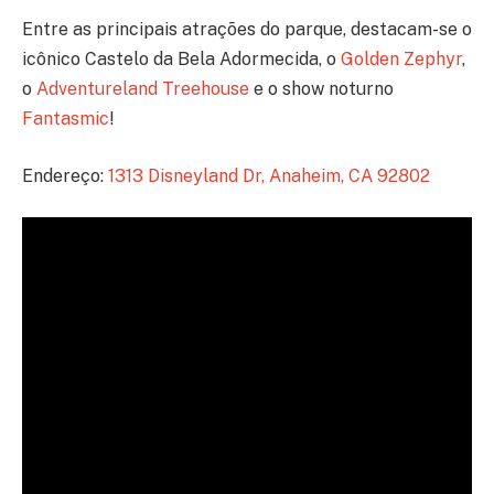
Entre as principais atrações do parque, destacam-se o
icônico Castelo da Bela Adormecida, o
Golden Zephyr
,
o
Adventureland Treehouse
e o show noturno
Fantasmic
!
Endereço:
1313 Disneyland Dr, Anaheim, CA 92802