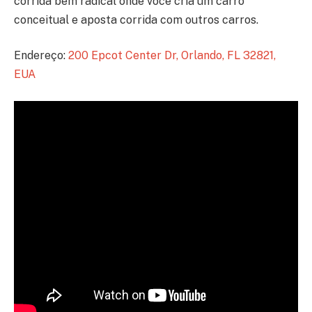
corrida bem radical onde você cria um carro
conceitual e aposta corrida com outros carros.
Endereço:
200 Epcot Center Dr, Orlando, FL 32821,
EUA