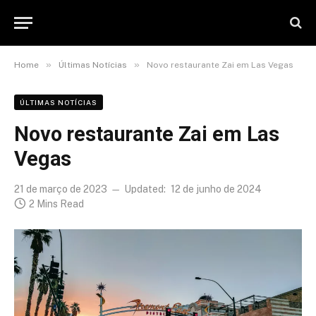
»
»
Home
Últimas Notícias
Novo restaurante Zai em Las Vegas
ÚLTIMAS NOTÍCIAS
Novo restaurante Zai em Las
Vegas
21 de março de 2023
Updated:
12 de junho de 2024
2 Mins Read