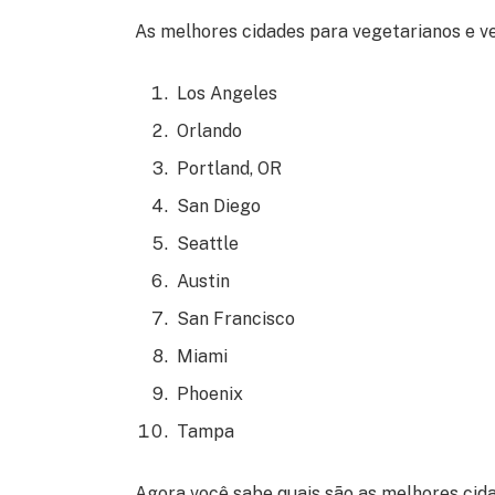
As melhores cidades para vegetarianos e v
Los Angeles
Orlando
Portland, OR
San Diego
Seattle
Austin
San Francisco
Miami
Phoenix
Tampa
Agora você sabe quais são as melhores cida