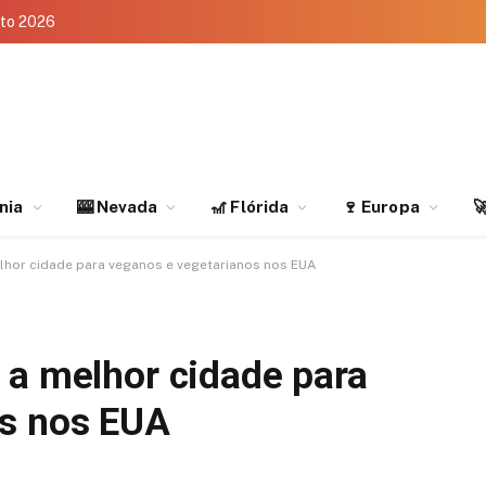
eto 2026
rnia
🎰 Nevada
🎢 Flórida
🍷 Europa

lhor cidade para veganos e vegetarianos nos EUA
 a melhor cidade para
os nos EUA