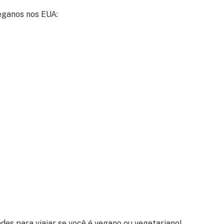
eganos nos EUA:
des para viajar se você é vegano ou vegetariano!