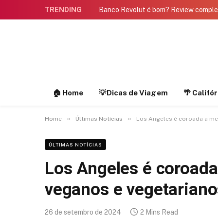
TRENDING
Banco Revolut é bom? Review compl
🏠 Home
💡Dicas de Viagem
🌴 Califó
»
»
Home
Últimas Notícias
Los Angeles é coroada a me
ÚLTIMAS NOTÍCIAS
Los Angeles é coroada
veganos e vegetarian
26 de setembro de 2024
2 Mins Read