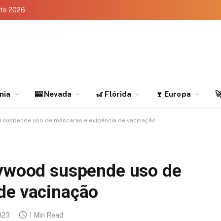
eto 2026
rnia
🎰 Nevada
🎢 Flórida
🍷 Europa

d suspende uso de máscaras e exigência de vacinação
lywood suspende uso de
de vacinação
023
1 Min Read