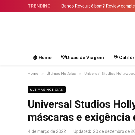
TRENDING
Banco Revolut é bom? Review compl
🏠 Home
💡Dicas de Viagem
🌴 Califó
»
»
Home
Últimas Notícias
Universal Studios Hollywoo
ÚLTIMAS NOTÍCIAS
Universal Studios Hol
máscaras e exigência 
4 de março de 2022
Updated:
20 de dezembro de 2