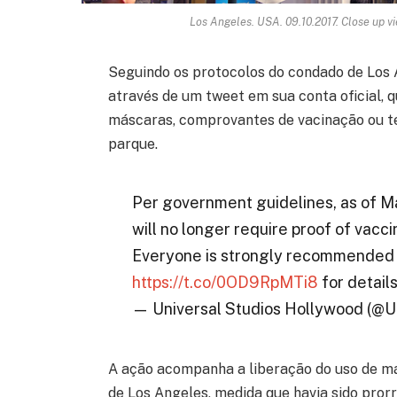
Los Angeles. USA. 09.10.2017. Close up v
Seguindo os protocolos do condado de Los 
através de um tweet em sua conta oficial, que
máscaras, comprovantes de vacinação ou tes
parque.
Per government guidelines, as of M
will no longer require proof of vacci
Everyone is strongly recommended to
https://t.co/0OD9RpMTi8
for details
— Universal Studios Hollywood (@U
A ação acompanha a liberação do uso de m
de Los Angeles, medida que havia sido pro