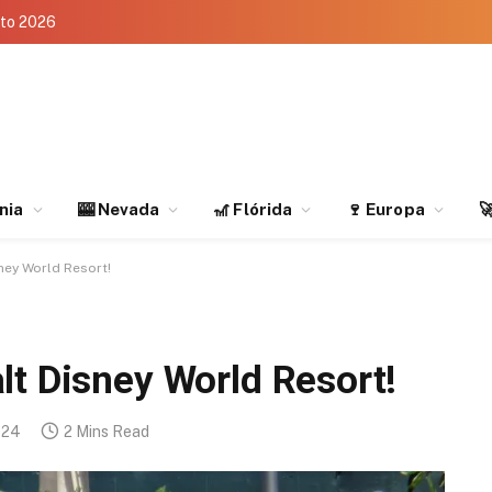
eto 2026
rnia
🎰 Nevada
🎢 Flórida
🍷 Europa

ney World Resort!
lt Disney World Resort!
024
2 Mins Read