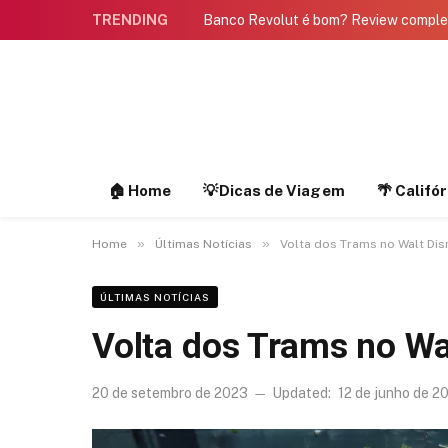
TRENDING
Banco Revolut é bom? Review compl
🏠 Home
💡Dicas de Viagem
🌴 Califó
»
»
Home
Últimas Notícias
Volta dos Trams no Walt Dis
ÚLTIMAS NOTÍCIAS
Volta dos Trams no Wa
20 de setembro de 2023
Updated:
12 de junho de 2