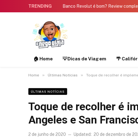
TRENDING
Banco Revolut é bom? Review compl
🏠 Home
💡Dicas de Viagem
🌴 Califó
»
»
Home
Últimas Notícias
Toque de recolher é implem
ÚLTIMAS NOTÍCIAS
Toque de recolher é 
Angeles e San Francis
2 de junho de 2020
Updated:
20 de dezembro de 2