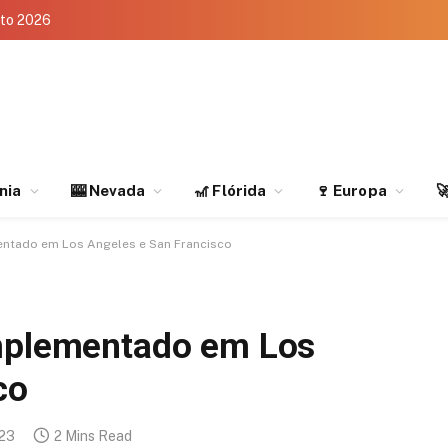
eto 2026
rnia
🎰 Nevada
🎢 Flórida
🍷 Europa

entado em Los Angeles e San Francisco
implementado em Los
co
023
2 Mins Read