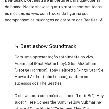
Beatleshow Orchestra é imperdível para qualquer fã
da banda. Neste show os quatro atores cantam todas
as músicas ao vivo, com trocas de figurino que
acompanham as mudanças na carreira dos Beatles. 💕
↳
Beatleshow Soundtrack
Com uma apresentação totalmente ao vivo,
Adam Joel (Paul McCartney), Glen McCallum
(George Harrison), Tony Felicetta (Ringo Starr) e
Howard Arthur (John Lennon), cantam os
sucessos dos The Beatles.
O show conta com músicas como “Let it Be”, “Hey
Jude”, “Here Comes the Sun”. “Yellow Submarine”,
“A Hard Day’s Night”, “Twist and Shout” e