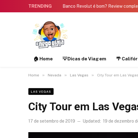
TRENDING
Banco Revolut é bom? Review compl
🏠 Home
💡Dicas de Viagem
🌴 Califó
»
»
»
Home
Nevada
Las Vegas
City Tour em Las Vega
LAS VEGAS
City Tour em Las Vega
17 de setembro de 2019
Updated:
19 de dezembro 