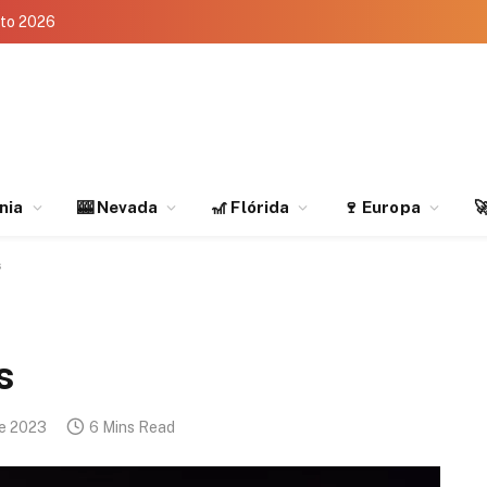
eto 2026
rnia
🎰 Nevada
🎢 Flórida
🍷 Europa

s
s
de 2023
6 Mins Read