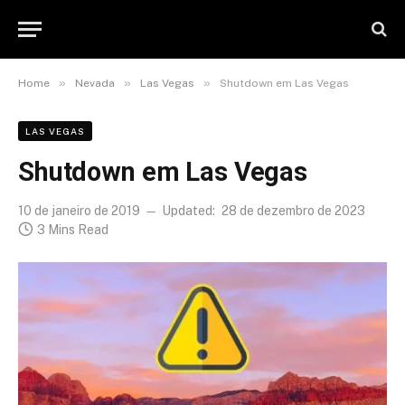
»
»
»
Home
Nevada
Las Vegas
Shutdown em Las Vegas
LAS VEGAS
Shutdown em Las Vegas
10 de janeiro de 2019
Updated:
28 de dezembro de 2023
3 Mins Read