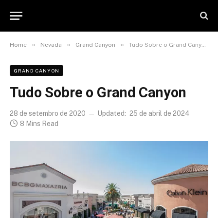
»
»
»
Home
Nevada
Grand Canyon
Tudo Sobre o Grand Canyon
GRAND CANYON
Tudo Sobre o Grand Canyon
28 de setembro de 2020
Updated:
25 de abril de 2024
8 Mins Read