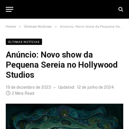
»
»
Home
Últimas Notícias
Anúncio: Novo show da Pequena Sereia no Hollywood Studios
ÚLTIMAS NOTÍCIAS
Anúncio: Novo show da
Pequena Sereia no Hollywood
Studios
19 de dezembro de 2023
Updated:
12 de junho de 2024
2 Mins Read