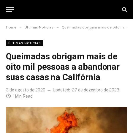
»
»
Home
Últimas Notícias
Queimadas obrigam mais de oito mil pessoas a abandonar suas casas na Califórnia
ÚLTIMAS NOTÍCIAS
Queimadas obrigam mais de
oito mil pessoas a abandonar
suas casas na Califórnia
3 de agosto de 2020
Updated:
27 de dezembro de 2023
1 Min Read