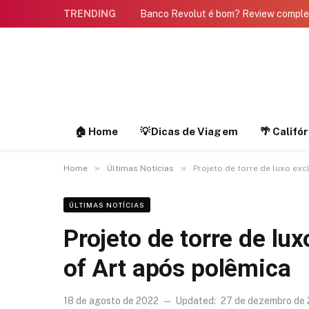
TRENDING
Banco Revolut é bom? Review compl
🏠 Home
💡Dicas de Viagem
🌴 Califó
»
»
Home
Últimas Notícias
Projeto de torre de luxo ex
ÚLTIMAS NOTÍCIAS
Projeto de torre de l
of Art após polêmica
18 de agosto de 2022
Updated:
27 de dezembro de