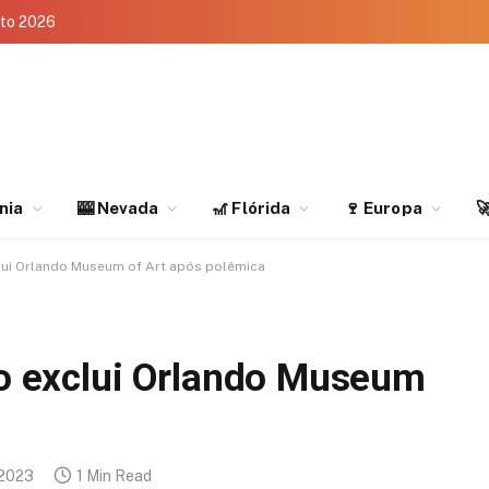
eto 2026
rnia
🎰 Nevada
🎢 Flórida
🍷 Europa

clui Orlando Museum of Art após polêmica
uxo exclui Orlando Museum
 2023
1 Min Read