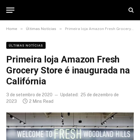
»
»
Home
Últimas Notícias
Primeira loja Amazon Fresh Grocery Store é inaugurada na Califórnia
ÚLTIMAS NOTÍCIAS
Primeira loja Amazon Fresh
Grocery Store é inaugurada na
Califórnia
3 de setembro de 2020
Updated:
25 de dezembro de
2023
2 Mins Read