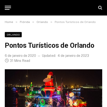
»
»
»
Home
Flórida
Orlando
Pontos Turísticos de Orlando
ORLANDO
Pontos Turísticos de Orlando
6 de janeiro de 2020
Updated:
4 de janeiro de 2023
31 Mins Read