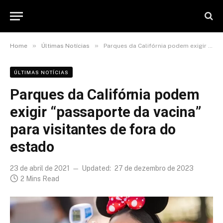
»
»
Home
Últimas Notícias
Parques da Califórnia podem exigir “passaporte da vacina” para visitantes de fora do estado
ÚLTIMAS NOTÍCIAS
Parques da Califórnia podem
exigir “passaporte da vacina”
para visitantes de fora do
estado
23 de abril de 2021
Updated:
27 de dezembro de 2023
2 Mins Read