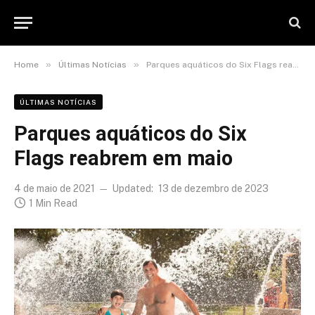
»
»
Home
Últimas Notícias
Parques aquáticos do Six Flags reabrem em maio
ÚLTIMAS NOTÍCIAS
Parques aquáticos do Six
Flags reabrem em maio
4 de maio de 2021
Updated:
13 de dezembro de 2023
1 Min Read