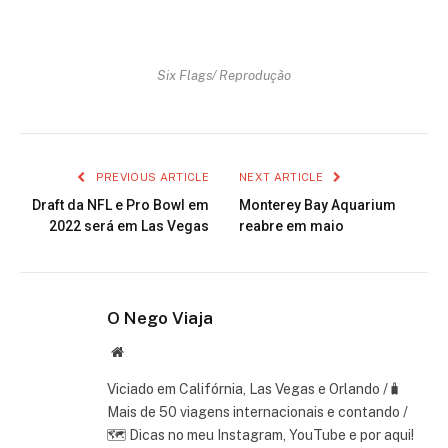
Six Flags/ Reprodução
PREVIOUS ARTICLE
NEXT ARTICLE
Draft da NFL e Pro Bowl em
Monterey Bay Aquarium
2022 será em Las Vegas
reabre em maio
O Nego Viaja
Website
Viciado em Califórnia, Las Vegas e Orlando /🧳
Mais de 50 viagens internacionais e contando /
🗺 Dicas no meu Instagram, YouTube e por aqui!