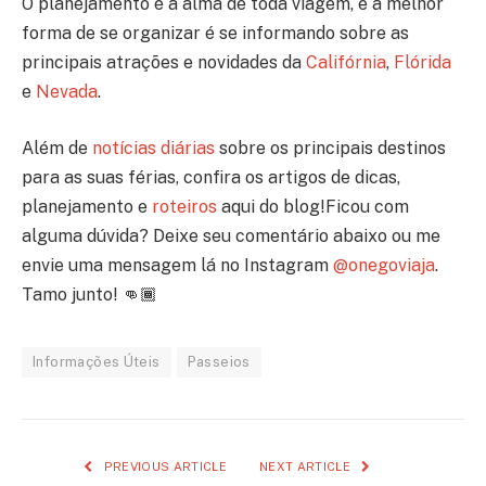
O planejamento é a alma de toda viagem, e a melhor
forma de se organizar é se informando sobre as
principais atrações e novidades da
Califórnia
,
Flórida
e
Nevada
.
Além de
notícias diárias
sobre os principais destinos
para as suas férias, confira os artigos de dicas,
planejamento e
roteiros
aqui do blog!Ficou com
alguma dúvida? Deixe seu comentário abaixo ou me
envie uma mensagem lá no Instagram
@onegoviaja
.
Tamo junto! 👊🏾
Informações Úteis
Passeios
PREVIOUS ARTICLE
NEXT ARTICLE