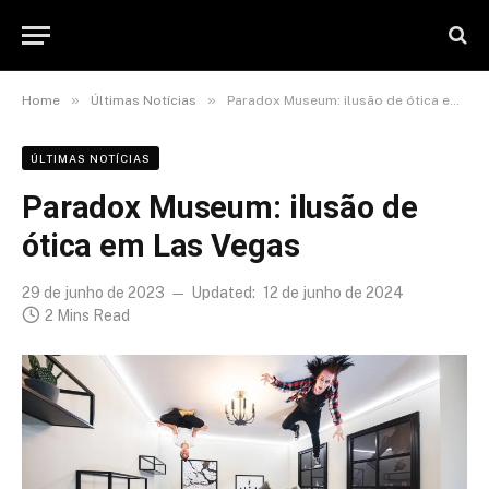
»
»
Home
Últimas Notícias
Paradox Museum: ilusão de ótica em Las Vegas
ÚLTIMAS NOTÍCIAS
Paradox Museum: ilusão de
ótica em Las Vegas
29 de junho de 2023
Updated:
12 de junho de 2024
2 Mins Read