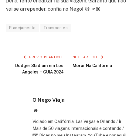
pena, tente encaixar na sua viagem. Garanto que não
vai se arrepender, confia no Nego! 😅 👊🏾
Planejamento
Transportes
PREVIOUS ARTICLE
NEXT ARTICLE
Dodger Stadium em Los
Morar Na Califórnia
Angeles – GUIA 2024
O Nego Viaja
Website
Viciado em Califórnia, Las Vegas e Orlando /🧳
Mais de 50 viagens internacionais e contando /
🗺 Dicas no meu Instagram, YouTube e por aqui!