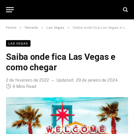
»
»
»
Home
Nevada
Las Vegas
Saiba onde fica Las Vegas e como chegar
LAS VEGAS
Saiba onde fica Las Vegas e
como chegar
2 de fevereiro de 2022
Updated:
29 de janeiro de 2024
4 Mins Read