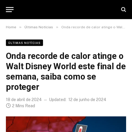
»
»
Home
Últimas Notícias
Onda recorde de calor atinge o Walt Disney World este final de semana, saiba como se proteger
ÚLTIMAS NOTÍCIAS
Onda recorde de calor atinge o
Walt Disney World este final de
semana, saiba como se
proteger
18 de abril de 2024
Updated:
12 de junho de 2024
2 Mins Read