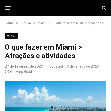
»
»
»
Home
Flórida
Miami
O que fazer em Miami > Atrações e atividades
MIAMI
O que fazer em Miami >
Atrações e atividades
27 de fevereiro de 2020
Updated:
10 de janeiro de 2024
60 Mins Read