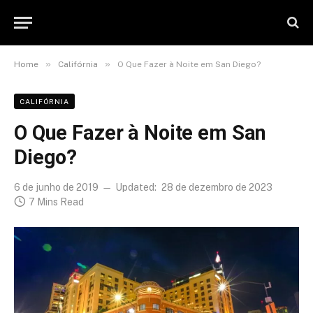
»
»
Home
Califórnia
O Que Fazer à Noite em San Diego?
CALIFÓRNIA
O Que Fazer à Noite em San
Diego?
6 de junho de 2019
Updated:
28 de dezembro de 2023
7 Mins Read