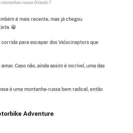
 montanhas-russas Orlando 7
também é mais recente, mas já chegou
ista. 😁
 corrida para escapar dos Velociraptors que
 amar. Caso não, ainda assim é incrível, uma das
e essa é uma montanha-russa bem radical, então
otorbike Adventure