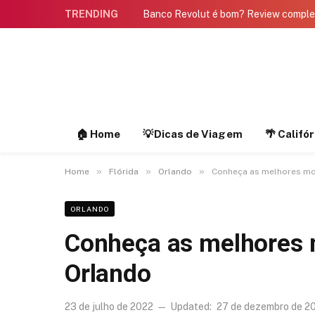
TRENDING
Banco Revolut é bom? Review compl
🏠 Home
💡Dicas de Viagem
🌴 Califó
»
»
»
Home
Flórida
Orlando
Conheça as melhores mo
ORLANDO
Conheça as melhores
Orlando
23 de julho de 2022
Updated:
27 de dezembro de 2