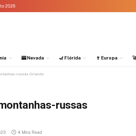
eto 2026
rnia
🎰 Nevada
🎢 Flórida
🍷 Europa

ntanhas-russas Orlando
 montanhas-russas
023
4 Mins Read