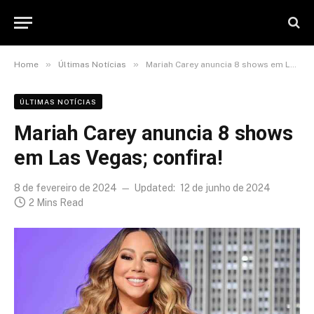
»
»
Home
Últimas Notícias
Mariah Carey anuncia 8 shows em Las Vegas; confira!
ÚLTIMAS NOTÍCIAS
Mariah Carey anuncia 8 shows
em Las Vegas; confira!
8 de fevereiro de 2024
Updated:
12 de junho de 2024
2 Mins Read