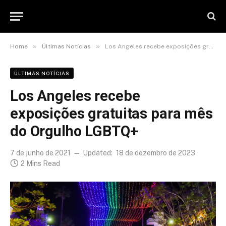
»
»
Home
Últimas Notícias
Los Angeles recebe exposições gratuitas para mês do Orgulho LGBTQ+
ÚLTIMAS NOTÍCIAS
Los Angeles recebe
exposições gratuitas para mês
do Orgulho LGBTQ+
7 de junho de 2021
Updated:
18 de dezembro de 2023
2 Mins Read