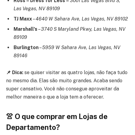
Ross – Dress for Less –
3001 Las Vegas Blvd S,
Las Vegas, NV 89109
TJ Maxx
–
4640 W Sahara Ave, Las Vegas, NV 89102
Marshall’s
–
3740 S Maryland Pkwy, Las Vegas, NV
89109
Burlington
–
5959 W Sahara Ave, Las Vegas, NV
89146
📌 Dica:
se quiser visitar as quatro lojas, não faça tudo
no mesmo dia. Elas são muito grandes. Acaba sendo
super cansativo. Você não consegue aproveitar da
melhor maneira o que a loja tem a oferecer.
👚 O que comprar
em Lojas de
Departamento?