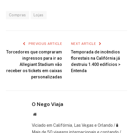
Compras
Lojas
PREVIOUS ARTICLE
NEXT ARTICLE
Torcedores que compraram
Temporada de incêndios
ingressos para ir ao
florestais na Califórnia já
Allegiant Stadium vão
destruiu 1.400 edifícios >
receber os tickets em caixas
Entenda
personalizadas
O Nego Viaja
Website
Viciado em Califórnia, Las Vegas e Orlando /🧳
Mais de 50 viagens internacionais e contando /