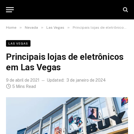
»
»
»
Home
Nevada
Las Vegas
Principais lojas de eletrônicos em Las Vegas
LAS VEGAS
Principais lojas de eletrônicos
em Las Vegas
9 de abril de 2021
Updated:
3 de janeiro de 2024
5 Mins Read