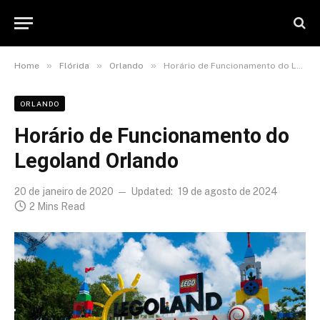
»
»
»
Home
Flórida
Orlando
Horário de Funcionamento do Legoland Orlando
ORLANDO
Horário de Funcionamento do
Legoland Orlando
20 de janeiro de 2020
Updated:
19 de agosto de 2024
2 Mins Read