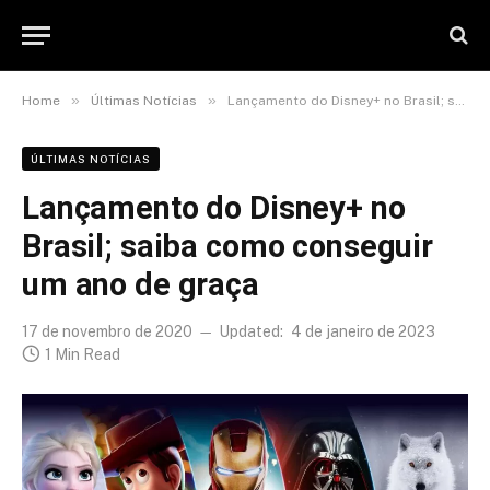
»
»
Home
Últimas Notícias
Lançamento do Disney+ no Brasil; saiba como conseguir um ano de graça
ÚLTIMAS NOTÍCIAS
Lançamento do Disney+ no
Brasil; saiba como conseguir
um ano de graça
17 de novembro de 2020
Updated:
4 de janeiro de 2023
1 Min Read