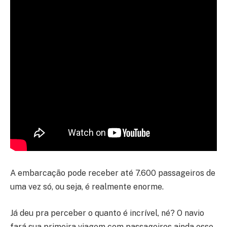
A embarcação pode receber até 7.600 passageiros de
uma vez só, ou seja, é realmente enorme.
Já deu pra perceber o quanto é incrível, né? O navio
fará sua primeira viagem com passageiros ainda esse