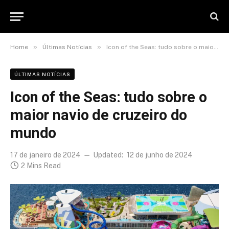
»
»
Home
Últimas Notícias
Icon of the Seas: tudo sobre o maior navio de cruzeiro do mundo
ÚLTIMAS NOTÍCIAS
Icon of the Seas: tudo sobre o
maior navio de cruzeiro do
mundo
17 de janeiro de 2024
Updated:
12 de junho de 2024
2 Mins Read