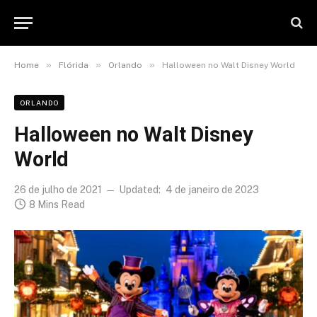
»
»
»
Home
Flórida
Orlando
Halloween no Walt Disney World
ORLANDO
Halloween no Walt Disney
World
26 de julho de 2021
Updated:
4 de janeiro de 2023
8 Mins Read