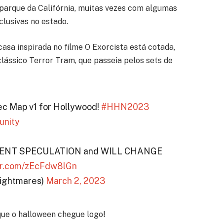
parque da Califórnia, muitas vezes com algumas
clusivas no estado.
asa inspirada no filme O Exorcista está cotada,
lássico Terror Tram, que passeia pelos sets de
pec Map v1 for Hollywood!
#HHN2023
unity
URRENT SPECULATION and WILL CHANGE
ter.com/zEcFdw8lGn
ightmares)
March 2, 2023
 que o halloween chegue logo!