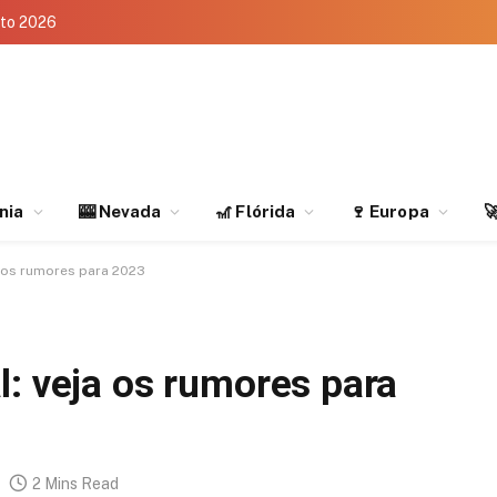
eto 2026
rnia
🎰 Nevada
🎢 Flórida
🍷 Europa

a os rumores para 2023
l: veja os rumores para
2 Mins Read