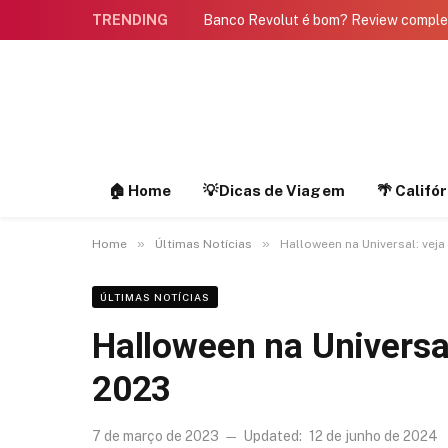
TRENDING
Banco Revolut é bom? Review compl
🏠 Home
💡Dicas de Viagem
🌴 Califó
»
»
Home
Últimas Notícias
Halloween na Universal: vej
ÚLTIMAS NOTÍCIAS
Halloween na Universa
2023
7 de março de 2023
Updated:
12 de junho de 2024