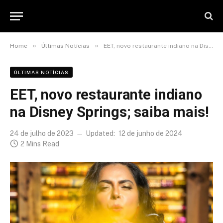
»
»
Home
Últimas Notícias
EET, novo restaurante indiano na Disney Springs; saiba mais!
ÚLTIMAS NOTÍCIAS
EET, novo restaurante indiano
na Disney Springs; saiba mais!
24 de julho de 2023
Updated:
12 de junho de 2024
2 Mins Read