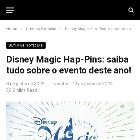
»
»
Home
Últimas Notícias
Disney Magic Hap-Pins: saiba tudo sobre o evento deste ano!
ÚLTIMAS NOTÍCIAS
Disney Magic Hap-Pins: saiba
tudo sobre o evento deste ano!
6 de junho de 2023
Updated:
12 de junho de 2024
2 Mins Read