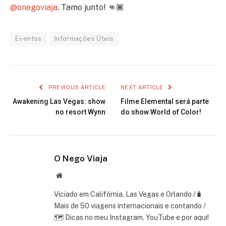
@onegoviaja
. Tamo junto! 👊🏾
Eventos
Informações Úteis
PREVIOUS ARTICLE
NEXT ARTICLE
Awakening Las Vegas: show
Filme Elemental será parte
no resort Wynn
do show World of Color!
O Nego Viaja
Website
Viciado em Califórnia, Las Vegas e Orlando /🧳
Mais de 50 viagens internacionais e contando /
🗺 Dicas no meu Instagram, YouTube e por aqui!