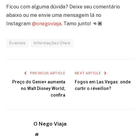
Ficou com alguma dúvida? Deixe seu comentário
abaixo ou me envie uma mensagem lá no
Instagram
@onegoviaja
. Tamo junto! 👊🏾
Eventos
Informações Úteis
PREVIOUS ARTICLE
NEXT ARTICLE
Preço do Genie+ aumenta
Fogos em Las Vegas: onde
no Walt Disney World;
curtir o réveillon?
confira
O Nego Viaja
Website